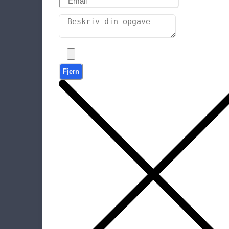
Fjern