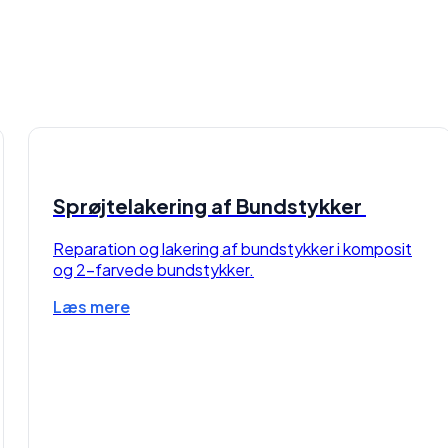
Sprøjtelakering af Bundstykker
Reparation og lakering af bundstykker i komposit
og 2-farvede bundstykker.
Læs mere