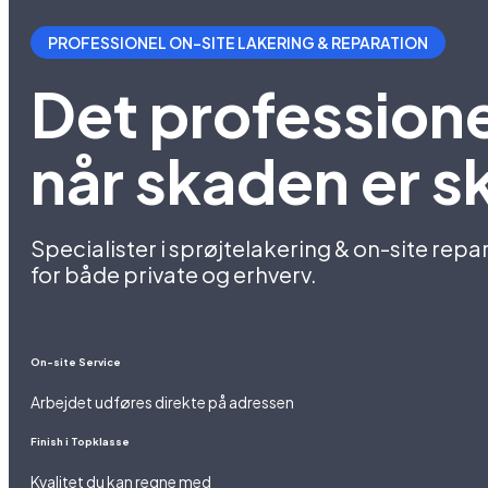
PROFESSIONEL ON-SITE LAKERING & REPARATION
Det professione
når skaden er s
Specialister i sprøjtelakering & on-site repa
for både private og erhverv.
On-site Service
Arbejdet udføres direkte på adressen
Finish i Topklasse
Kvalitet du kan regne med