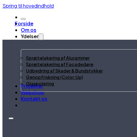
Spring til hovedindhold
Forside
Om os
Ydelser
Sprøjtelakering af Alurammer
Sprøjtelakering af Facadedøre
Udbedring af Skader & Bundstykker
Genopfriskning (Color:Up)
Glaspolering
Projekter
Webshop
Kontakt os