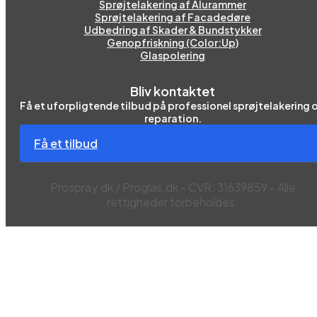
Sprøjtelakering af Alurammer
Sprøjtelakering af Facadedøre
Udbedring af Skader & Bundstykker
Genopfriskning (Color:Up)
Glaspolering
Bliv kontaktet
Få et uforpligtende tilbud på professionel sprøjtelakering 
reparation.
Få et tilbud
Prospray.dk / Proglas.dk - CVR: 31639859 - Alle
rettigheder forbeholdes.