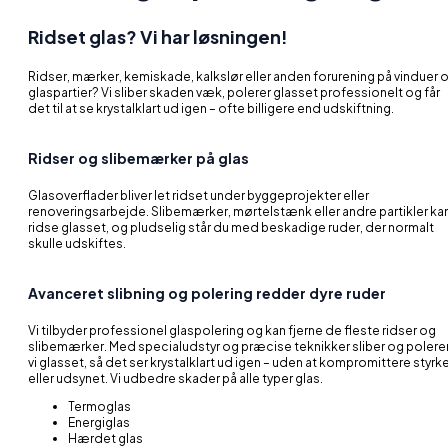
Ridset glas? Vi har løsningen!
Ridser, mærker, kemiskade, kalkslør eller anden forurening på vinduer 
glaspartier? Vi sliber skaden væk, polerer glasset professionelt og får
det til at se krystalklart ud igen – ofte billigere end udskiftning.
Ridser og slibemærker på glas
Glasoverflader bliver let ridset under byggeprojekter eller
renoveringsarbejde. Slibemærker, mørtelstænk eller andre partikler ka
ridse glasset, og pludselig står du med beskadige ruder, der normalt
skulle udskiftes.
Avanceret slibning og polering redder dyre ruder
Vi tilbyder professionel glaspolering og kan fjerne de fleste ridser og
slibemærker. Med specialudstyr og præcise teknikker sliber og polere
vi glasset, så det ser krystalklart ud igen – uden at kompromittere styrk
eller udsynet. Vi udbedre skader på alle typer glas.
Termoglas
Energiglas
Hærdet glas