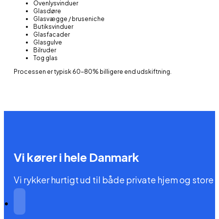
Ovenlysvinduer
Glasdøre
Glasvægge / bruseniche
Butiksvinduer
Glasfacader
Glasgulve
Bilruder
Tog glas
Processen er typisk 60-80% billigere end udskiftning.
Vi kører i hele Danmark
Vi rykker hurtigt ud til både private hjem og stor